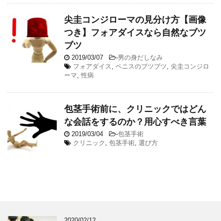
尖圭コンジローマの見分け方【画像
つき】フォアダイスなら自然なブツ
ブツ
2019/03/07
-
男の身だしなみ
フォアダイス
,
ペニスのブツブツ
,
尖圭コンジロ
ーマ
,
性病
包茎手術前に、クリニックではどん
な会話をするのか？用心すべき言葉
2019/03/04
-
包茎手術
クリニック
,
包茎手術
,
選び方
2020/02/12