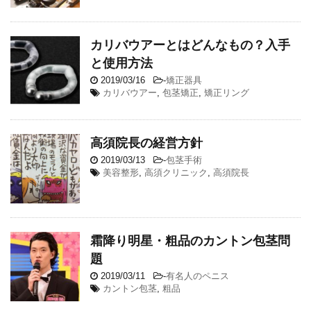
カリバウアーとはどんなもの？入手
と使用方法
2019/03/16
-
矯正器具
カリバウアー
,
包茎矯正
,
矯正リング
高須院長の経営方針
2019/03/13
-
包茎手術
美容整形
,
高須クリニック
,
高須院長
霜降り明星・粗品のカントン包茎問
題
2019/03/11
-
有名人のペニス
カントン包茎
,
粗品