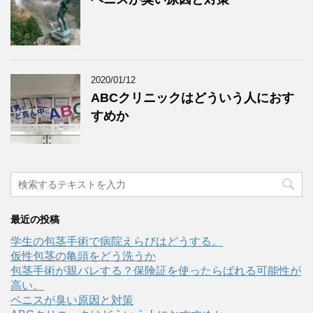
2020/01/12
ABCクリニックはどういう人におす
すめか
最近の投稿
学生の包茎手術で病院えらびはどうする。
仮性包茎の亀頭をどう洗うか
包茎手術が親バレする？保険証を使ったらばれる可能性が
高い。
ペニスが臭い原因と対策