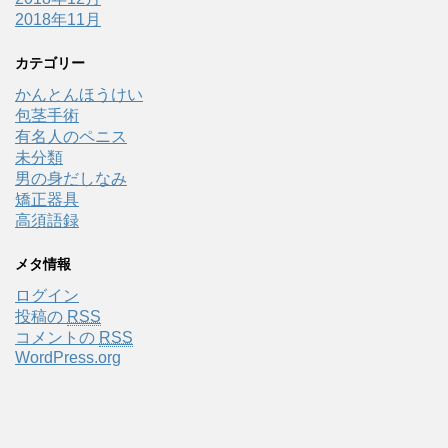
2018年11月
カテゴリー
かんとんほうけい
包茎手術
有名人のペニス
未分類
男の身だしなみ
矯正器具
高須語録
メタ情報
ログイン
投稿の
RSS
コメントの
RSS
WordPress.org