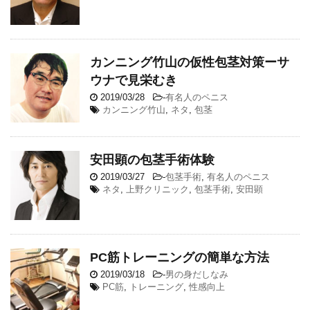
カンニング竹山の仮性包茎対策ーサ
ウナで見栄むき
2019/03/28
-
有名人のペニス
カンニング竹山
,
ネタ
,
包茎
安田顕の包茎手術体験
2019/03/27
-
包茎手術
,
有名人のペニス
ネタ
,
上野クリニック
,
包茎手術
,
安田顕
PC筋トレーニングの簡単な方法
2019/03/18
-
男の身だしなみ
PC筋
,
トレーニング
,
性感向上