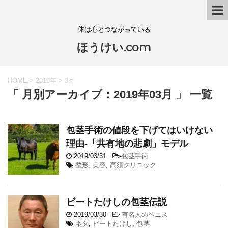
体は心とつながっている
ほうけい.com
HOME
>
2019年
>
3月
「 月別アーカイブ：2019年03月 」 一覧
包茎手術の値段を下げてはいけない
理由-「共有地の悲劇」モデル
2019/03/31
-
包茎手術
整形
,
美容
,
高須クリニック
ビートたけしの包茎伝説
2019/03/30
-
有名人のペニス
ネタ
,
ビートたけし
,
包茎