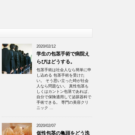
2020/02/12
学生の包茎手術で病院え
らびはどうする。
包茎手術は社会人なら簡単に申
し込める 包茎手術を受けた
い。 そう思い立った時が社会
人なら問題ない。 真性包茎も
しくはカントン包茎であれば、
自分で保険適用して泌尿器科で
手術できる。 専門の美容クリ
ニック …
2020/02/07
仮性包茎の亀頭をどう洗