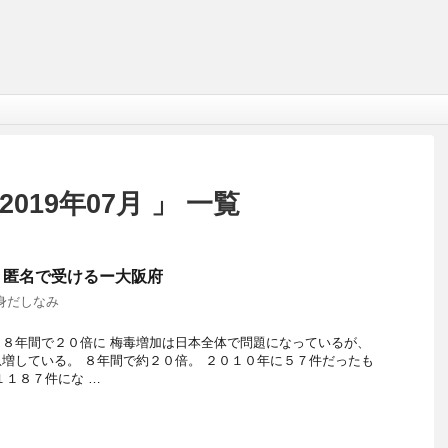
019年07月 」 一覧
・匿名で受けるー大阪府
身だしなみ
８年間で２０倍に 梅毒増加は日本全体で問題になっているが、
増している。 ８年間で約２０倍。 ２０１０年に５７件だったも
１１８７件にな …