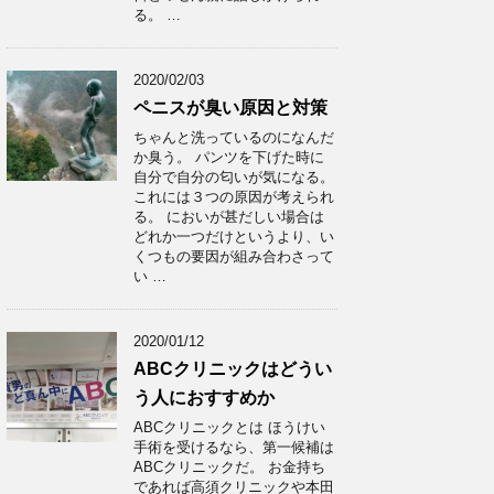
る。 …
2020/02/03
ペニスが臭い原因と対策
ちゃんと洗っているのになんだ
か臭う。 パンツを下げた時に
自分で自分の匂いが気になる。
これには３つの原因が考えられ
る。 においが甚だしい場合は
どれか一つだけというより、い
くつもの要因が組み合わさって
い …
2020/01/12
ABCクリニックはどうい
う人におすすめか
ABCクリニックとは ほうけい
手術を受けるなら、第一候補は
ABCクリニックだ。 お金持ち
であれば高須クリニックや本田