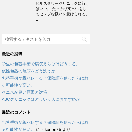
ヒルズタワークリニックに行け
ばいい。 たっぷり支払いをし
てセレブな扱いを受けられる。
…
最近の投稿
学生の包茎手術で病院えらびはどうする。
仮性包茎の亀頭をどう洗うか
包茎手術が親バレする？保険証を使ったらばれ
る可能性が高い。
ペニスが臭い原因と対策
ABCクリニックはどういう人におすすめか
最近のコメント
包茎手術が親バレする？保険証を使ったらばれ
る可能性が高い。
に
fukunori76
より