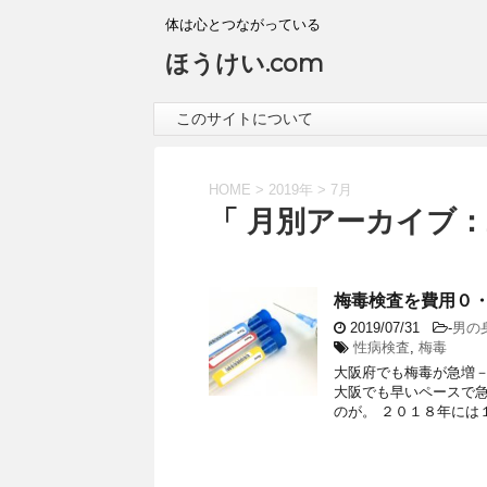
体は心とつながっている
ほうけい.com
このサイトについて
HOME
>
2019年
>
7月
「 月別アーカイブ：2
梅毒検査を費用０
2019/07/31
-
男の
性病検査
,
梅毒
大阪府でも梅毒が急増－
大阪でも早いペースで急
のが。 ２０１８年には