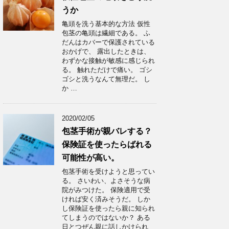
うか
亀頭を洗う基本的な方法 仮性
包茎の亀頭は繊細である。 ふ
だんはカバーで保護されている
おかげで、 露出したときは、
わずかな接触が敏感に感じられ
る。 触れただけで痛い。 ゴシ
ゴシと洗うなんて無理だ。 し
か …
2020/02/05
包茎手術が親バレする？
保険証を使ったらばれる
可能性が高い。
包茎手術を受けようと思ってい
る。 さいわい、よさそうな病
院がみつけた。 保険適用で受
ければ安く済みそうだ。 しか
し保険証を使ったら親に知られ
てしまうのではないか？ ある
日とつぜん親に話しかけられ