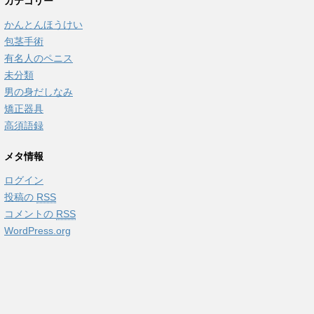
カテゴリー
かんとんほうけい
包茎手術
有名人のペニス
未分類
男の身だしなみ
矯正器具
高須語録
メタ情報
ログイン
投稿の
RSS
コメントの
RSS
WordPress.org