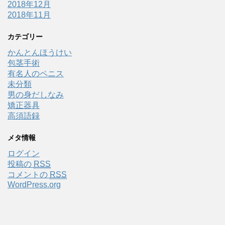
2018年12月
2018年11月
カテゴリー
かんとんほうけい
包茎手術
有名人のペニス
未分類
男の身だしなみ
矯正器具
高須語録
メタ情報
ログイン
投稿の
RSS
コメントの
RSS
WordPress.org