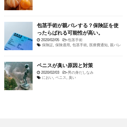
包茎手術が親バレする？保険証を使
ったらばれる可能性が高い。
2020/02/05
-
包茎手術
保険証
,
保険適用
,
包茎手術
,
医療費通知
,
親バレ
ペニスが臭い原因と対策
2020/02/03
-
男の身だしなみ
におい
,
ペニス
,
臭い