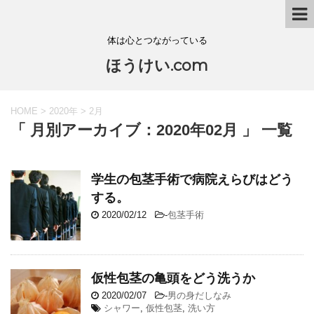
体は心とつながっている
ほうけい.com
HOME
>
2020年
>
2月
「 月別アーカイブ：2020年02月 」 一覧
学生の包茎手術で病院えらびはどう
する。
2020/02/12
-
包茎手術
仮性包茎の亀頭をどう洗うか
2020/02/07
-
男の身だしなみ
シャワー
,
仮性包茎
,
洗い方