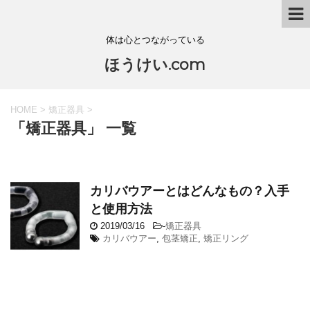
体は心とつながっている
ほうけい.com
HOME
>
矯正器具
>
「矯正器具」 一覧
カリバウアーとはどんなもの？入手
と使用方法
2019/03/16
-
矯正器具
カリバウアー
,
包茎矯正
,
矯正リング