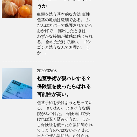
うか
亀頭を洗う基本的な方法 仮性
包茎の亀頭は繊細である。 ふ
だんはカバーで保護されている
おかげで、 露出したときは、
わずかな接触が敏感に感じられ
る。 触れただけで痛い。 ゴシ
ゴシと洗うなんて無理だ。 し
か …
2020/02/05
包茎手術が親バレする？
保険証を使ったらばれる
可能性が高い。
包茎手術を受けようと思ってい
る。 さいわい、よさそうな病
院がみつけた。 保険適用で受
ければ安く済みそうだ。 しか
し保険証を使ったら親に知られ
てしまうのではないか？ ある
日とつぜん親に話しかけられ