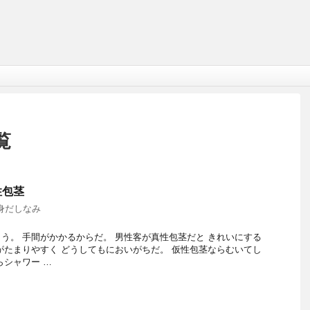
覧
性包茎
身だしなみ
う。 手間がかかるからだ。 男性客が真性包茎だと きれいにする
がたまりやすく どうしてもにおいがちだ。 仮性包茎ならむいてし
らシャワー …