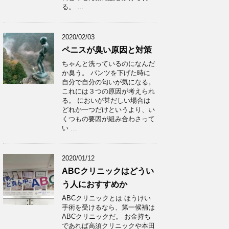
る。 …
2020/02/03
ペニスが臭い原因と対策
ちゃんと洗っているのになんだ
か臭う。 パンツを下げた時に
自分で自分の匂いが気になる。
これには３つの原因が考えられ
る。 においが甚だしい場合は
どれか一つだけというより、い
くつもの要因が組み合わさって
い …
2020/01/12
ABCクリニックはどうい
う人におすすめか
ABCクリニックとは ほうけい
手術を受けるなら、第一候補は
ABCクリニックだ。 お金持ち
であれば高須クリニックや本田