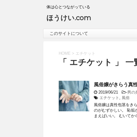
体は心とつながっている
ほうけい.com
このサイトについて
HOME
>
エチケット
「 エチケット 」 一
風俗嬢がきらう真
2019/06/21
-
男の
エチケット
,
風俗
風俗嬢は真性包茎をきら
のがむずかしい。 恥垢
まえばいい。 むいてか