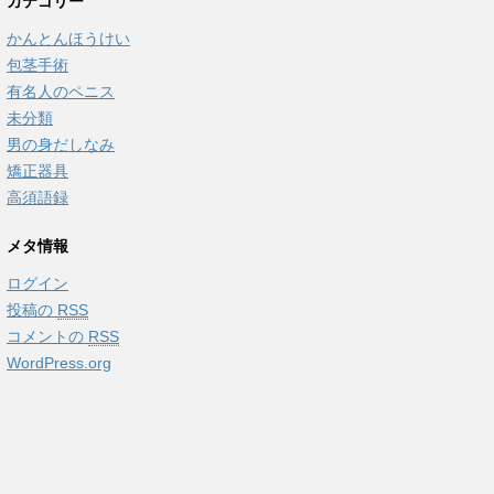
カテゴリー
かんとんほうけい
包茎手術
有名人のペニス
未分類
男の身だしなみ
矯正器具
高須語録
メタ情報
ログイン
投稿の
RSS
コメントの
RSS
WordPress.org