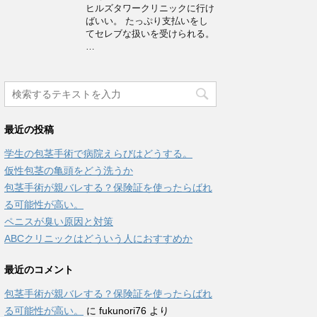
ヒルズタワークリニックに行け
ばいい。 たっぷり支払いをし
てセレブな扱いを受けられる。
…
最近の投稿
学生の包茎手術で病院えらびはどうする。
仮性包茎の亀頭をどう洗うか
包茎手術が親バレする？保険証を使ったらばれ
る可能性が高い。
ペニスが臭い原因と対策
ABCクリニックはどういう人におすすめか
最近のコメント
包茎手術が親バレする？保険証を使ったらばれ
る可能性が高い。
に
fukunori76
より