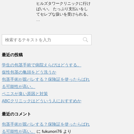
ヒルズタワークリニックに行け
ばいい。 たっぷり支払いをし
てセレブな扱いを受けられる。
…
最近の投稿
学生の包茎手術で病院えらびはどうする。
仮性包茎の亀頭をどう洗うか
包茎手術が親バレする？保険証を使ったらばれ
る可能性が高い。
ペニスが臭い原因と対策
ABCクリニックはどういう人におすすめか
最近のコメント
包茎手術が親バレする？保険証を使ったらばれ
る可能性が高い。
に
fukunori76
より