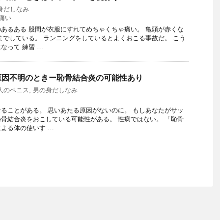
身だしなみ
痛い
あるある 股間が衣服にすれてめちゃくちゃ痛い。 亀頭が赤くな
までしている。 ランニングをしているとよくおこる事故だ。 こう
なって 練習 …
原因不明のときー恥骨結合炎の可能性あり
人のペニス
,
男の身だしなみ
ることがある。 思いあたる原因がないのに。 もしあなたがサッ
骨結合炎をおこしている可能性がある。 性病ではない。 「恥骨
よる体の使いす …