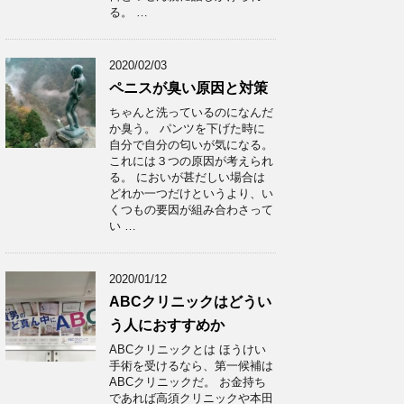
る。 …
2020/02/03
ペニスが臭い原因と対策
ちゃんと洗っているのになんだ
か臭う。 パンツを下げた時に
自分で自分の匂いが気になる。
これには３つの原因が考えられ
る。 においが甚だしい場合は
どれか一つだけというより、い
くつもの要因が組み合わさって
い …
2020/01/12
ABCクリニックはどうい
う人におすすめか
ABCクリニックとは ほうけい
手術を受けるなら、第一候補は
ABCクリニックだ。 お金持ち
であれば高須クリニックや本田