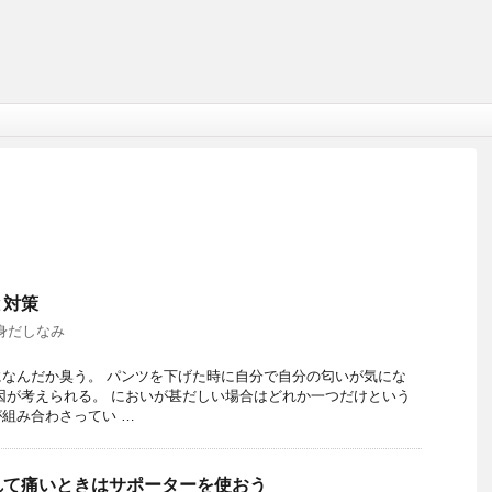
と対策
身だしなみ
なんだか臭う。 パンツを下げた時に自分で自分の匂いが気にな
因が考えられる。 においが甚だしい場合はどれか一つだけという
組み合わさってい …
れて痛いときはサポーターを使おう