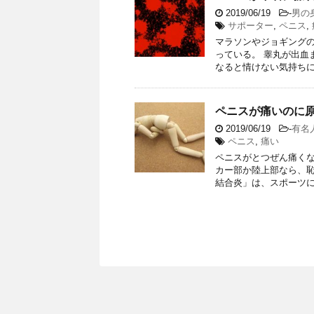
2019/06/19
-
男の
サポーター
,
ペニス
,
マラソンやジョギングの
っている。 睾丸が出血
なると情けない気持ちに
ペニスが痛いのに
2019/06/19
-
有名
ペニス
,
痛い
ペニスがとつぜん痛くな
カー部か陸上部なら、恥
結合炎」は、スポーツに