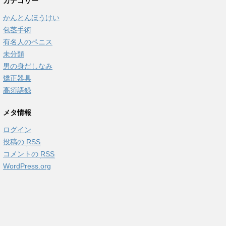
カテゴリー
かんとんほうけい
包茎手術
有名人のペニス
未分類
男の身だしなみ
矯正器具
高須語録
メタ情報
ログイン
投稿の
RSS
コメントの
RSS
WordPress.org