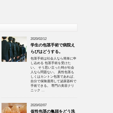
2020/02/12
学生の包茎手術で病院え
らびはどうする。
包茎手術は社会人なら簡単に申
し込める 包茎手術を受けた
い。 そう思い立った時が社会
人なら問題ない。 真性包茎も
しくはカントン包茎であれば、
自分で保険適用して泌尿器科で
手術できる。 専門の美容クリ
ニック …
2020/02/07
仮性包茎の亀頭をどう洗