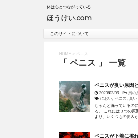
体は心とつながっている
ほうけい.com
このサイトについて
HOME
>
ペニス
「 ペニス 」 一覧
ペニスが臭い原因
2020/02/03
-
男の
におい
,
ペニス
,
臭い
ちゃんと洗っているのに
る。 これには３つの原
より、いくつもの要因が
ペニスが下着に擦