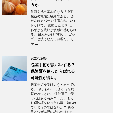
うか
亀頭を洗う基本的な方法 仮性
包茎の亀頭は繊細である。 ふ
だんはカバーで保護されている
おかげで、 露出したときは、
わずかな接触が敏感に感じられ
る。 触れただけで痛い。 ゴシ
ゴシと洗うなんて無理だ。 し
か …
2020/02/05
包茎手術が親バレする？
保険証を使ったらばれる
可能性が高い。
包茎手術を受けようと思ってい
る。 さいわい、よさそうな病
院がみつけた。 保険適用で受
ければ安く済みそうだ。 しか
し保険証を使ったら親に知られ
てしまうのではないか？ ある
日とつぜん親に話しかけられ