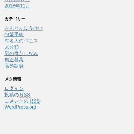
2018年11月
カテゴリー
かんとんほうけい
包茎手術
有名人のペニス
未分類
男の身だしなみ
矯正器具
高須語録
メタ情報
ログイン
投稿の
RSS
コメントの
RSS
WordPress.org