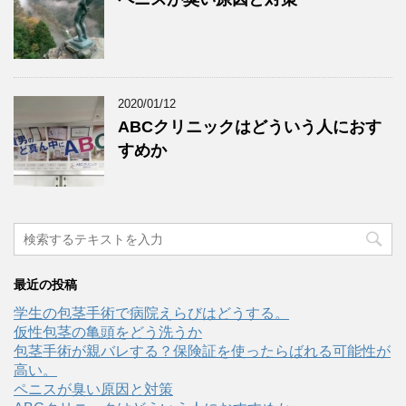
2020/01/12
ABCクリニックはどういう人におす
すめか
最近の投稿
学生の包茎手術で病院えらびはどうする。
仮性包茎の亀頭をどう洗うか
包茎手術が親バレする？保険証を使ったらばれる可能性が
高い。
ペニスが臭い原因と対策