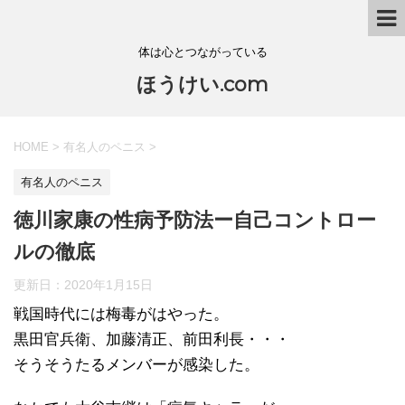
体は心とつながっている
ほうけい.com
HOME
>
有名人のペニス
>
有名人のペニス
徳川家康の性病予防法ー自己コントロー
ルの徹底
更新日：
2020年1月15日
戦国時代には梅毒がはやった。
黒田官兵衛、加藤清正、前田利長・・・
そうそうたるメンバーが感染した。