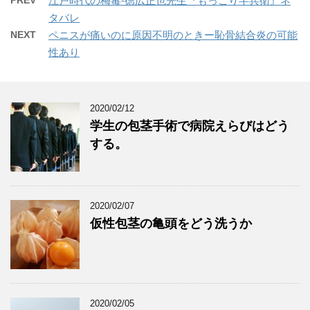
PREV
江戸時代の梅毒-徳広正也先生『もっこり半兵衛』ネ
タバレ
NEXT
ペニスが痛いのに原因不明のときー恥骨結合炎の可能
性あり
2020/02/12
学生の包茎手術で病院えらびはどう
する。
2020/02/07
仮性包茎の亀頭をどう洗うか
2020/02/05