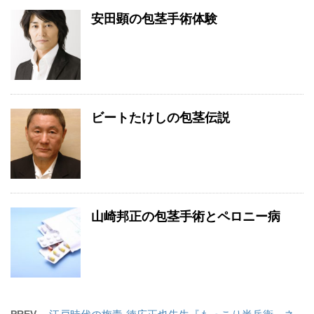
安田顕の包茎手術体験
ビートたけしの包茎伝説
山崎邦正の包茎手術とペロニー病