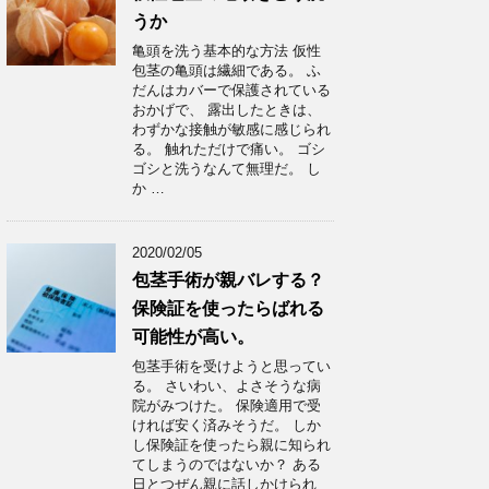
うか
亀頭を洗う基本的な方法 仮性
包茎の亀頭は繊細である。 ふ
だんはカバーで保護されている
おかげで、 露出したときは、
わずかな接触が敏感に感じられ
る。 触れただけで痛い。 ゴシ
ゴシと洗うなんて無理だ。 し
か …
2020/02/05
包茎手術が親バレする？
保険証を使ったらばれる
可能性が高い。
包茎手術を受けようと思ってい
る。 さいわい、よさそうな病
院がみつけた。 保険適用で受
ければ安く済みそうだ。 しか
し保険証を使ったら親に知られ
てしまうのではないか？ ある
日とつぜん親に話しかけられ