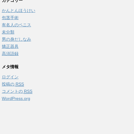
カテゴリー
かんとんほうけい
包茎手術
有名人のペニス
未分類
男の身だしなみ
矯正器具
高須語録
メタ情報
ログイン
投稿の
RSS
コメントの
RSS
WordPress.org