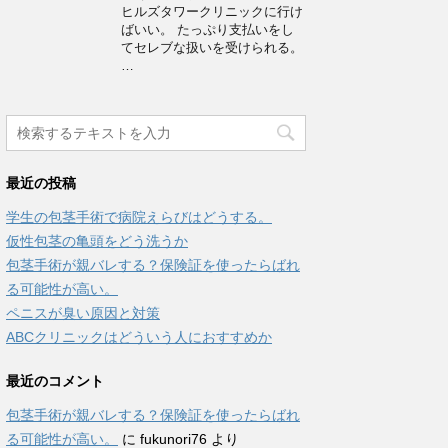
ヒルズタワークリニックに行け
ばいい。 たっぷり支払いをし
てセレブな扱いを受けられる。
…
最近の投稿
学生の包茎手術で病院えらびはどうする。
仮性包茎の亀頭をどう洗うか
包茎手術が親バレする？保険証を使ったらばれ
る可能性が高い。
ペニスが臭い原因と対策
ABCクリニックはどういう人におすすめか
最近のコメント
包茎手術が親バレする？保険証を使ったらばれ
る可能性が高い。
に
fukunori76
より