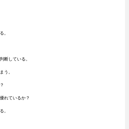
る。
判断している。
まう。
？
優れているか？
る。