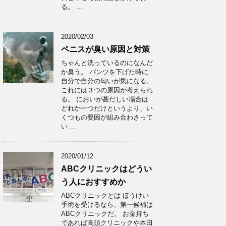
る。 …
2020/02/03
ペニスが臭い原因と対策
ちゃんと洗っているのになんだ
か臭う。 パンツを下げた時に
自分で自分の匂いが気になる。
これには３つの原因が考えられ
る。 においが甚だしい場合は
どれか一つだけというより、い
くつもの要因が組み合わさって
い …
2020/01/12
ABCクリニックはどうい
う人におすすめか
ABCクリニックとは ほうけい
手術を受けるなら、第一候補は
ABCクリニックだ。 お金持ち
であれば高須クリニックや本田