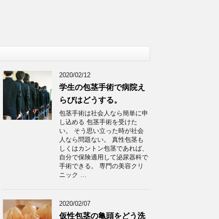
2020/02/12
学生の包茎手術で病院え
らびはどうする。
包茎手術は社会人なら簡単に申
し込める 包茎手術を受けた
い。 そう思い立った時が社会
人なら問題ない。 真性包茎も
しくはカントン包茎であれば、
自分で保険適用して泌尿器科で
手術できる。 専門の美容クリ
ニック …
2020/02/07
仮性包茎の亀頭をどう洗