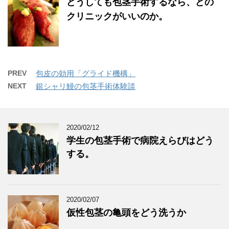
どうしても包茎手術するなら、どの
クリニックがいいのか。
PREV
包皮の効用「グライド機構」
NEXT
銀シャリ鰻の包茎手術体験談
2020/02/12
学生の包茎手術で病院えらびはどう
する。
2020/02/07
仮性包茎の亀頭をどう洗うか